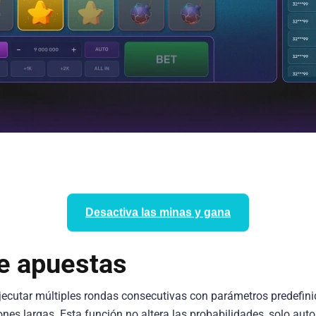
Desactiva las minas y gana
e apuestas
jecutar múltiples rondas consecutivas con parámetros predefin
nes largas. Esta función no altera las probabilidades, solo aut