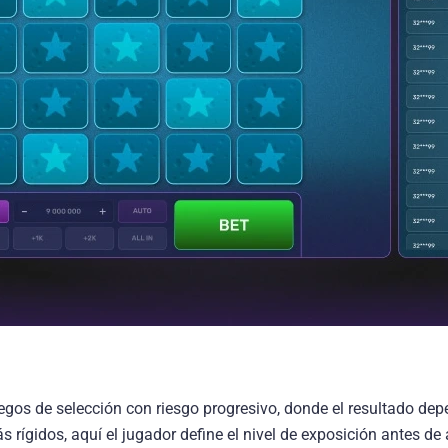
uegos de selección con riesgo progresivo, donde el resultado d
 rígidos, aquí el jugador define el nivel de exposición antes de