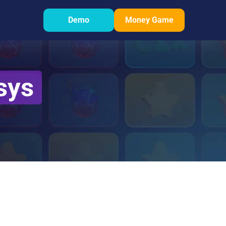
Demo
Money Game
sys