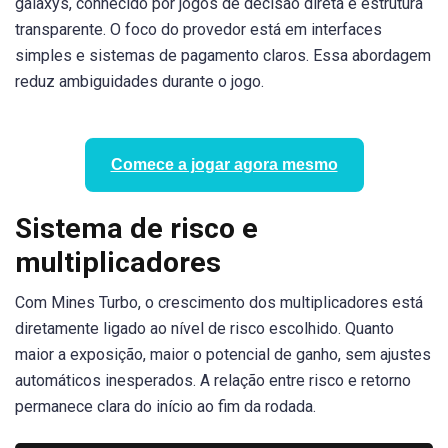
galaxys, conhecido por jogos de decisão direta e estrutura
transparente. O foco do provedor está em interfaces
simples e sistemas de pagamento claros. Essa abordagem
reduz ambiguidades durante o jogo.
Comece a jogar agora mesmo
Sistema de risco e
multiplicadores
Com Mines Turbo, o crescimento dos multiplicadores está
diretamente ligado ao nível de risco escolhido. Quanto
maior a exposição, maior o potencial de ganho, sem ajustes
automáticos inesperados. A relação entre risco e retorno
permanece clara do início ao fim da rodada.