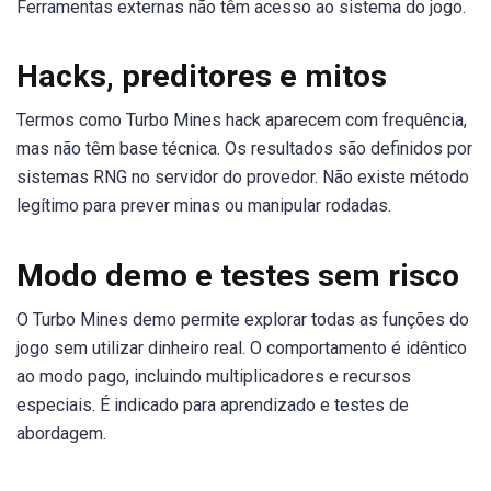
Ferramentas externas não têm acesso ao sistema do jogo.
Hacks, preditores e mitos
Termos como Turbo Mines hack aparecem com frequência,
mas não têm base técnica. Os resultados são definidos por
sistemas RNG no servidor do provedor. Não existe método
legítimo para prever minas ou manipular rodadas.
Modo demo e testes sem risco
O Turbo Mines demo permite explorar todas as funções do
jogo sem utilizar dinheiro real. O comportamento é idêntico
ao modo pago, incluindo multiplicadores e recursos
especiais. É indicado para aprendizado e testes de
abordagem.