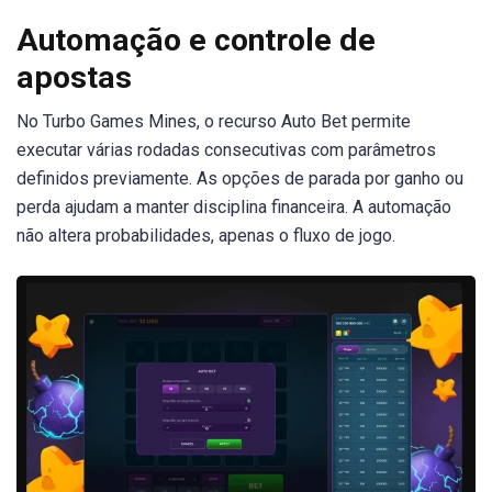
Automação e controle de
apostas
No Turbo Games Mines, o recurso Auto Bet permite
executar várias rodadas consecutivas com parâmetros
definidos previamente. As opções de parada por ganho ou
perda ajudam a manter disciplina financeira. A automação
não altera probabilidades, apenas o fluxo de jogo.