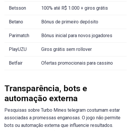
Betsson
100% até R$ 1.000 + giros grátis
Betano
Bônus de primeiro depósito
Parimatch
Bônus inicial para novos jogadores
PlayUZU
Giros grátis sem rollover
Betfair
Ofertas promocionais para cassino
Transparência, bots e
automação externa
Pesquisas sobre Turbo Mines telegram costumam estar
associadas a promessas enganosas. O jogo não permite
bots ou automação externa que influencie resultados.