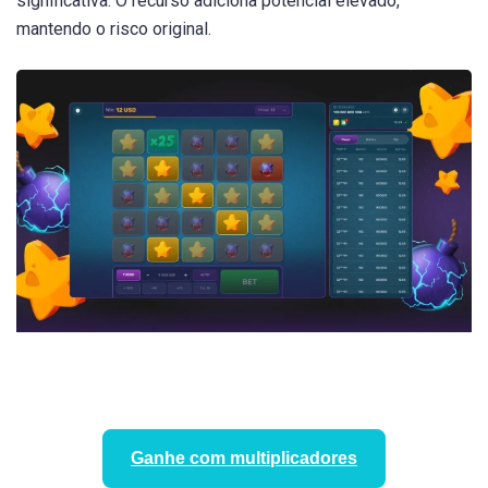
significativa. O recurso adiciona potencial elevado,
mantendo o risco original.
Ganhe com multiplicadores