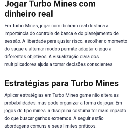
Jogar Turbo Mines com
dinheiro real
Em Turbo Mines, jogar com dinheiro real destaca a
importância do controle de banca e do planejamento de
sessão. A liberdade para ajustar risco, escolher o momento
do saque e alternar modos permite adaptar o jogo a
diferentes objetivos. A visualização clara dos
multiplicadores ajuda a tomar decisões conscientes.
Estratégias para Turbo Mines
Aplicar estratégias em Turbo Mines game não altera as
probabilidades, mas pode organizar a forma de jogar. Em
jogos do tipo mines, a disciplina costuma ter mais impacto
do que buscar ganhos extremos. A seguir estão
abordagens comuns e seus limites práticos.