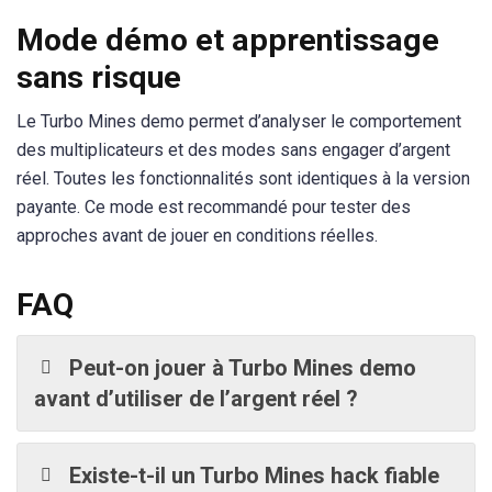
Mode démo et apprentissage
sans risque
Le Turbo Mines demo permet d’analyser le comportement
des multiplicateurs et des modes sans engager d’argent
réel. Toutes les fonctionnalités sont identiques à la version
payante. Ce mode est recommandé pour tester des
approches avant de jouer en conditions réelles.
FAQ
Peut-on jouer à Turbo Mines demo
avant d’utiliser de l’argent réel ?
Existe-t-il un Turbo Mines hack fiable