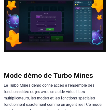
Mode démo de Turbo Mines
Le Turbo Mines demo donne accès à l’ensemble des
fonctionnalités du jeu avec un solde virtuel. Les
multiplicateurs, les modes et les fonctions spéciales
fonctionnent exactement comme en argent réel. Ce mode