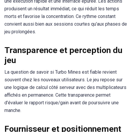
une exécution rapide et une interface épurée. Les actions
produisent un résultat immédiat, ce qui réduit les temps
morts et favorise la concentration. Ce rythme constant
convient aussi bien aux sessions courtes qu’aux phases de
jeu prolongées.
Transparence et perception du
jeu
La question de savoir si Turbo Mines est fiable revient
souvent chez les nouveaux utilisateurs. Le jeu repose sur
une logique de calcul côté serveur avec des multiplicateurs
affichés en permanence. Cette transparence permet
d’évaluer le rapport risque/gain avant de poursuivre une
manche.
Fournisseur et positionnement