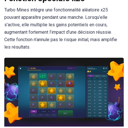
Turbo Mines intègre une fonctionnalité aléatoire x25
pouvant apparaître pendant une manche. Lorsqu’elle
s’active, elle multiplie les gains potentiels en cours,
augmentant fortement l’impact d’une décision réussie.
Cette fonction n’annule pas le risque initial, mais amplifie
les résultats.