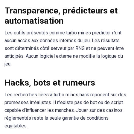
Transparence, prédicteurs et
automatisation
Les outils présentés comme turbo mines predictor n’ont
aucun accès aux données internes du jeu. Les résultats
sont déterminés côté serveur par RNG et ne peuvent être
anticipés. Aucun logiciel externe ne modifie la logique du
jeu.
Hacks, bots et rumeurs
Les recherches liées à turbo mines hack reposent sur des
promesses irréalistes. Il n’existe pas de bot ou de script
capable d’influencer les manches. Jouer sur des casinos
réglementés reste la seule garantie de conditions
équitables.